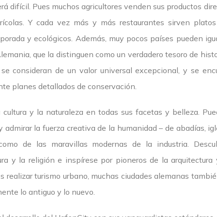
erá difícil. Pues muchos agricultores venden sus productos di
rícolas. Y cada vez más y más restaurantes sirven platos
mporada y ecológicos. Además, muy pocos países pueden igual
emania, que la distinguen como un verdadero tesoro de histo
 se consideran de un valor universal excepcional, y se enc
te planes detallados de conservación.
 cultura y la naturaleza en todas sus facetas y belleza. Pu
admirar la fuerza creativa de la humanidad – de abadías, igle
como de las maravillas modernas de la industria. Descu
ura y la religión e inspírese por pioneros de la arquitectura
es realizar turismo urbano, muchas ciudades alemanas tambié
nte lo antiguo y lo nuevo.