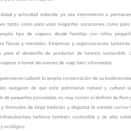
lidad y actividad reducida, ya sea intermitente o perman
es tanto como para unas relajantes vacaciones como para 
amplio tipo de viajeros, desde familias con niños pequeñ
s físicas y mentales. Empresas y organizaciones turístic
s para el desarrollo de productos de turismo sostenible
s viajeros a tomar decisiones de viaje bien informadas.
atrimonio cultural, la amplia conservación de su biodiversida
les aseguran de que este patrimonio natural y cultural ú
 de pequeñas pinceladas, es muy común el disfrute de flora y
y festivales de larga tradición, y degustar la variada cocina
fraestructura turística también sostenible y de alta calid
 y ecológico.