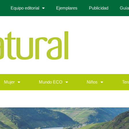
Equipo editorial
Ejemplares
Publicidad
Guía
Mujer
Mundo ECO
Niños
Ter