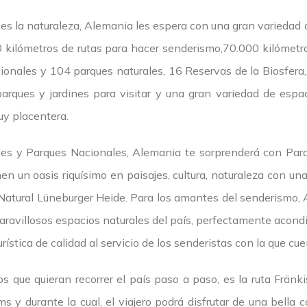
 es la naturaleza, Alemania les espera con una gran variedad
 kilómetros de rutas para hacer senderismo,70.000 kilómetro
cionales y 104 parques naturales, 16 Reservas de la Biosfera,
arques y jardines para visitar y una gran variedad de espac
uy placentera.
les y Parques Nacionales, Alemania te sorprenderá con Par
n un oasis riquísimo en paisajes, cultura, naturaleza con una
 Natural Lüneburger Heide. Para los amantes del senderismo, A
aravillosos espacios naturales del país, perfectamente acondi
urística de calidad al servicio de los senderistas con la que cue
os que quieran recorrer el país paso a paso, es la ruta Frä
s y durante la cual, el viajero podrá disfrutar de una bella