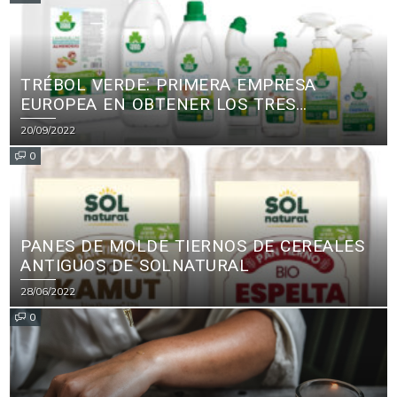
TRÉBOL VERDE: PRIMERA EMPRESA
EUROPEA EN OBTENER LOS TRES
PRINCIPALES CERTIFICADOS ECOLÓGICOS
20/09/2022
PARA PRODUCTOS DE LIMPIEZA
0
PANES DE MOLDE TIERNOS DE CEREALES
ANTIGUOS DE SOLNATURAL
28/06/2022
0