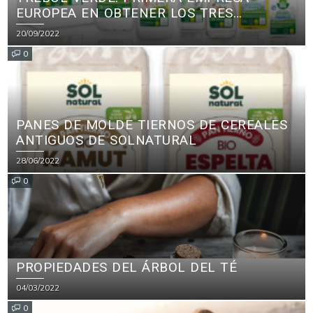
EUROPEA EN OBTENER LOS TRES
PRINCIPALES CERTIFICADOS ECOLÓGICOS
20/09/2022
PARA PRODUCTOS DE LIMPIEZA
0
PANES DE MOLDE TIERNOS DE CEREALES
ANTIGUOS DE SOLNATURAL
28/06/2022
0
PROPIEDADES DEL ÁRBOL DEL TÉ
04/03/2022
0