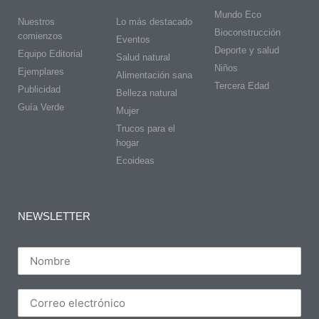
Mundo Eco
Nuestros
Lo más destacado
Bioconstrucción
comienzos
Eventos
Deporte y salud
Equipo Editorial
Salud natural
Niños
Ejemplares
Alimentación sana
Tercera Edad
Publicidad
Belleza natural
Guía Verde
Mujer
Trucos para el
hogar
Ecoideas
NEWSLETTER