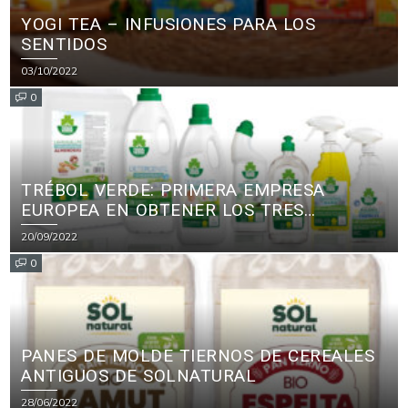
YOGI TEA – INFUSIONES PARA LOS
SENTIDOS
03/10/2022
0
TRÉBOL VERDE: PRIMERA EMPRESA
EUROPEA EN OBTENER LOS TRES
PRINCIPALES CERTIFICADOS ECOLÓGICOS
20/09/2022
PARA PRODUCTOS DE LIMPIEZA
0
PANES DE MOLDE TIERNOS DE CEREALES
ANTIGUOS DE SOLNATURAL
28/06/2022