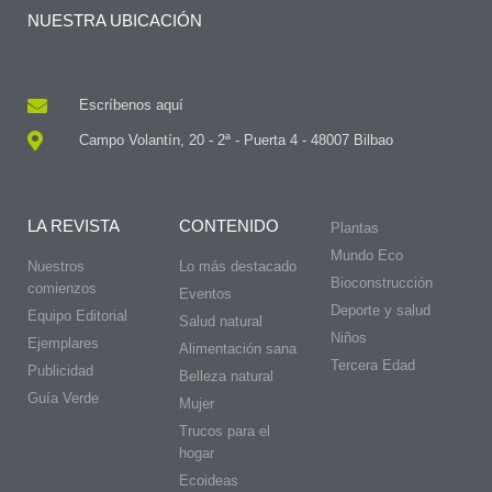
NUESTRA UBICACIÓN
Escríbenos aquí
Campo Volantín, 20 - 2ª - Puerta 4 - 48007 Bilbao
LA REVISTA
CONTENIDO
Plantas
Mundo Eco
Nuestros
Lo más destacado
Bioconstrucción
comienzos
Eventos
Deporte y salud
Equipo Editorial
Salud natural
Niños
Ejemplares
Alimentación sana
Tercera Edad
Publicidad
Belleza natural
Guía Verde
Mujer
Trucos para el
hogar
Ecoideas