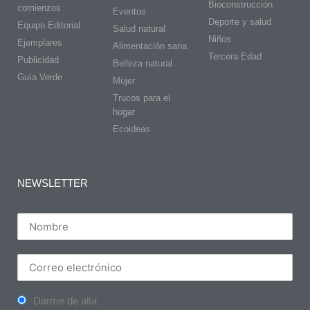
Bioconstrucción
comienzos
Eventos
Deporte y salud
Equipo Editorial
Salud natural
Niños
Ejemplares
Alimentación sana
Tercera Edad
Publicidad
Belleza natural
Guía Verde
Mujer
Trucos para el
hogar
Ecoideas
NEWSLETTER
Darme de alta