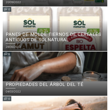
PRINCIPALES CERTIFICADOS ECOLÓGICOS
20/09/2022
PARA PRODUCTOS DE LIMPIEZA
0
PANES DE MOLDE TIERNOS DE CEREALES
ANTIGUOS DE SOLNATURAL
28/06/2022
0
PROPIEDADES DEL ÁRBOL DEL TÉ
04/03/2022
0