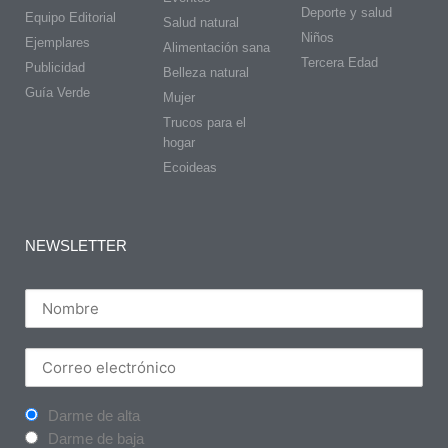
Deporte y salud
Equipo Editorial
Salud natural
Niños
Ejemplares
Alimentación sana
Tercera Edad
Publicidad
Belleza natural
Guía Verde
Mujer
Trucos para el
hogar
Ecoideas
NEWSLETTER
Darme de alta
Darme de baja