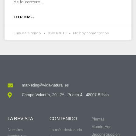
de la cantera.…
LEER MÁS »
Luis de Garrido
05/03/2013
No hay comentarios
marketing@vida-natural.es
Campo Volantín, 20 - 2ª - Puerta 4 - 48007 Bilbao
LA REVISTA
CONTENIDO
Plantas
Mundo Eco
Nuestros
Lo más destacado
Bioconstrucción
comienzos