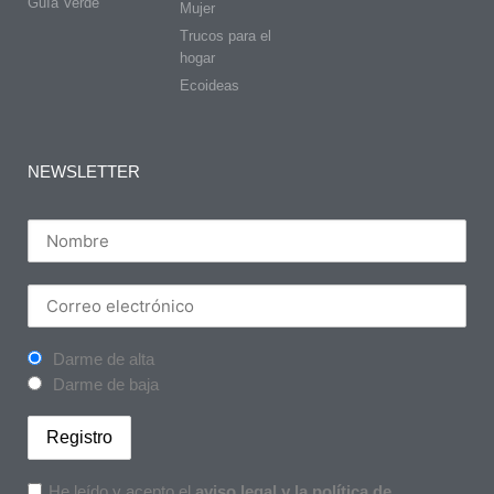
Guía Verde
Mujer
Trucos para el
hogar
Ecoideas
NEWSLETTER
Darme de alta
Darme de baja
He leído y acepto el
aviso legal y la política de