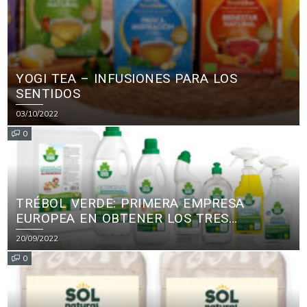
YOGI TEA – INFUSIONES PARA LOS
SENTIDOS
03/10/2022
0
TRÉBOL VERDE: PRIMERA EMPRESA
EUROPEA EN OBTENER LOS TRES
PRINCIPALES CERTIFICADOS ECOLÓGICOS
20/09/2022
PARA PRODUCTOS DE LIMPIEZA
0