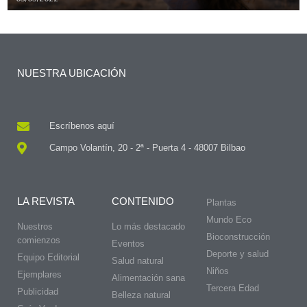
NUESTRA UBICACIÓN
Escríbenos aquí
Campo Volantín, 20 - 2ª - Puerta 4 - 48007 Bilbao
LA REVISTA
CONTENIDO
Plantas
Mundo Eco
Nuestros
Lo más destacado
Bioconstrucción
comienzos
Eventos
Deporte y salud
Equipo Editorial
Salud natural
Niños
Ejemplares
Alimentación sana
Tercera Edad
Publicidad
Belleza natural