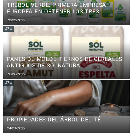
TRÉBOL VERDE: PRIMERA EMPRESA
EUROPEA EN OBTENER LOS TRES
PRINCIPALES CERTIFICADOS ECOLÓGICOS
20/09/2022
PARA PRODUCTOS DE LIMPIEZA
0
PANES DE MOLDE TIERNOS DE CEREALES
ANTIGUOS DE SOLNATURAL
28/06/2022
0
PROPIEDADES DEL ÁRBOL DEL TÉ
04/03/2022