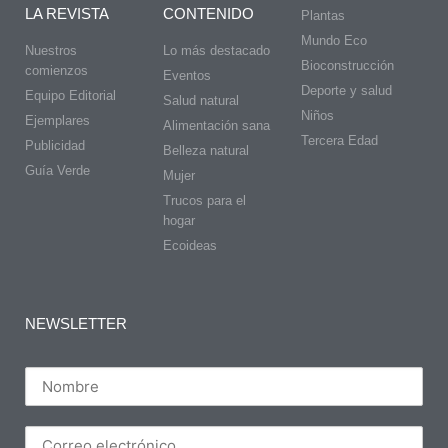
LA REVISTA
CONTENIDO
Plantas
Mundo Eco
Nuestros
Lo más destacado
Bioconstrucción
comienzos
Eventos
Deporte y salud
Equipo Editorial
Salud natural
Niños
Ejemplares
Alimentación sana
Tercera Edad
Publicidad
Belleza natural
Guía Verde
Mujer
Trucos para el
hogar
Ecoideas
NEWSLETTER