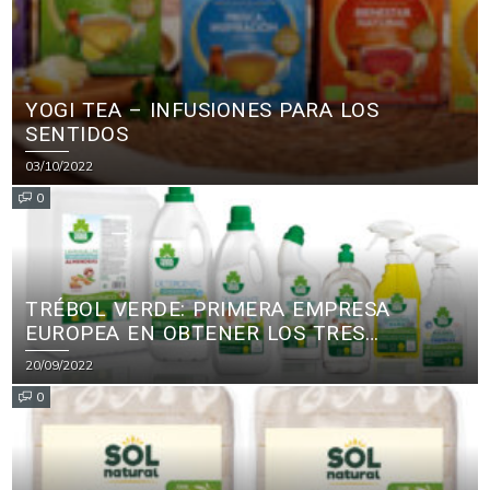
YOGI TEA – INFUSIONES PARA LOS
SENTIDOS
03/10/2022
0
TRÉBOL VERDE: PRIMERA EMPRESA
EUROPEA EN OBTENER LOS TRES
PRINCIPALES CERTIFICADOS ECOLÓGICOS
20/09/2022
PARA PRODUCTOS DE LIMPIEZA
0