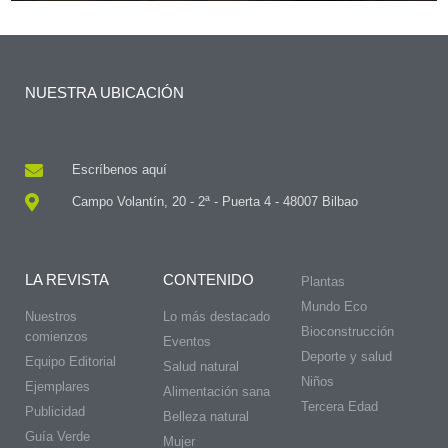
NUESTRA UBICACIÓN
Escríbenos aquí
Campo Volantín, 20 - 2ª - Puerta 4 - 48007 Bilbao
LA REVISTA
CONTENIDO
Plantas
Mundo Eco
Nuestros
Lo más destacado
Bioconstrucción
comienzos
Eventos
Deporte y salud
Equipo Editorial
Salud natural
Niños
Ejemplares
Alimentación sana
Tercera Edad
Publicidad
Belleza natural
Guía Verde
Mujer