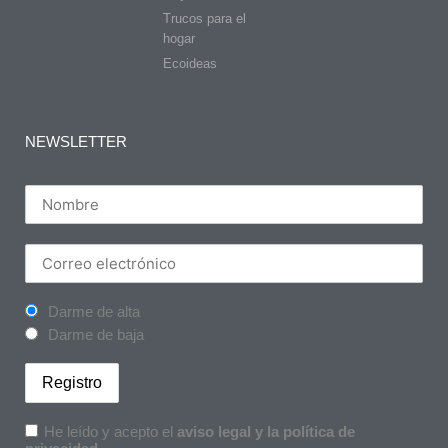
Trucos para el
hogar
Ecoideas
NEWSLETTER
Darme de alta
Darme de baja
He leído y acepto el
aviso legal y la política de