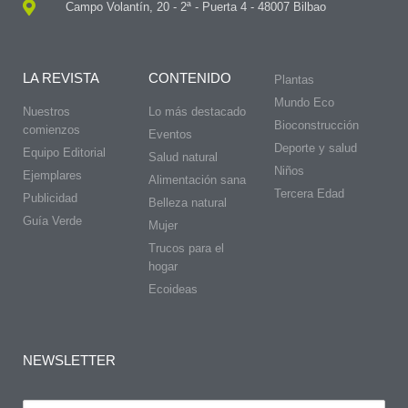
Campo Volantín, 20 - 2ª - Puerta 4 - 48007 Bilbao
LA REVISTA
CONTENIDO
Plantas
Mundo Eco
Nuestros
Lo más destacado
Bioconstrucción
comienzos
Eventos
Deporte y salud
Equipo Editorial
Salud natural
Niños
Ejemplares
Alimentación sana
Tercera Edad
Publicidad
Belleza natural
Guía Verde
Mujer
Trucos para el
hogar
Ecoideas
NEWSLETTER