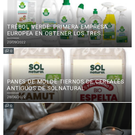
TRÉBOL VERDE: PRIMERA EMPRESA
EUROPEA EN OBTENER LOS TRES
PRINCIPALES CERTIFICADOS ECOLÓGICOS
20/09/2022
PARA PRODUCTOS DE LIMPIEZA
0
PANES DE MOLDE TIERNOS DE CEREALES
ANTIGUOS DE SOLNATURAL
28/06/2022
0