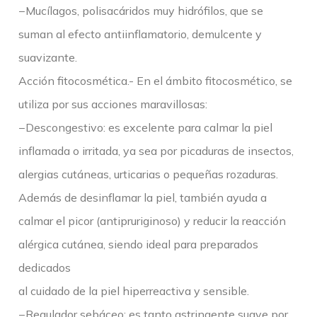
−Mucílagos, polisacáridos muy hidrófilos, que se
suman al efecto antiinflamatorio, demulcente y
suavizante.
Acción fitocosmética.- En el ámbito fitocosmético, se
utiliza por sus acciones maravillosas:
−Descongestivo: es excelente para calmar la piel
inflamada o irritada, ya sea por picaduras de insectos,
alergias cutáneas, urticarias o pequeñas rozaduras.
Además de desinflamar la piel, también ayuda a
calmar el picor (antipruriginoso) y reducir la reacción
alérgica cutánea, siendo ideal para preparados
dedicados
al cuidado de la piel hiperreactiva y sensible.
−Regulador sebáceo: es tanto astringente suave por