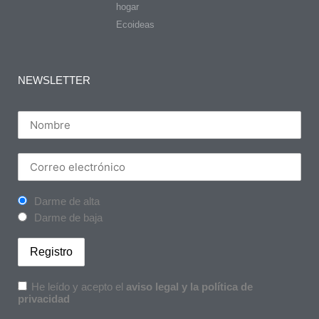
hogar
Ecoideas
NEWSLETTER
Darme de alta
Darme de baja
He leído y acepto el
aviso legal y la política de
privacidad