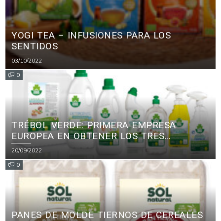
YOGI TEA – INFUSIONES PARA LOS
SENTIDOS
03/10/2022
0
TRÉBOL VERDE: PRIMERA EMPRESA
EUROPEA EN OBTENER LOS TRES
PRINCIPALES CERTIFICADOS ECOLÓGICOS
20/09/2022
PARA PRODUCTOS DE LIMPIEZA
0
PANES DE MOLDE TIERNOS DE CEREALES