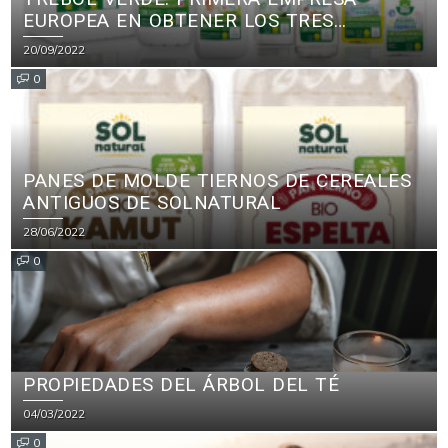
EUROPEA EN OBTENER LOS TRES
PRINCIPALES CERTIFICADOS ECOLÓGICOS
20/09/2022
PARA PRODUCTOS DE LIMPIEZA
0
PANES DE MOLDE TIERNOS DE CEREALES
ANTIGUOS DE SOLNATURAL
28/06/2022
0
PROPIEDADES DEL ÁRBOL DEL TÉ
04/03/2022
0