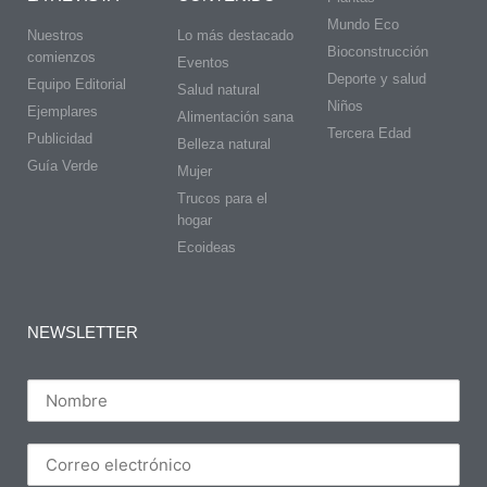
Mundo Eco
Nuestros
Lo más destacado
Bioconstrucción
comienzos
Eventos
Deporte y salud
Equipo Editorial
Salud natural
Niños
Ejemplares
Alimentación sana
Tercera Edad
Publicidad
Belleza natural
Guía Verde
Mujer
Trucos para el
hogar
Ecoideas
NEWSLETTER