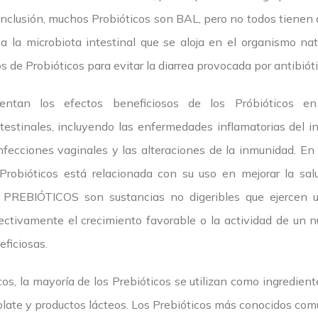
onclusión, muchos Probióticos son BAL, pero no todos tienen 
a la microbiota intestinal que se aloja en el organismo nat
 de Probióticos para evitar la diarrea provocada por antibióti
ntan los efectos beneficiosos de los Próbióticos en
testinales, incluyendo las enfermedades inflamatorias del in
as infecciones vaginales y las alteraciones de la inmunidad. En 
Probióticos está relacionada con su uso en mejorar la salu
os PREBIÓTICOS son sustancias no digeribles que ejercen u
ectivamente el crecimiento favorable o la actividad de un n
eficiosas.
cos, la mayoría de los Prebióticos se utilizan como ingredie
ocolate y productos lácteos. Los Prebióticos más conocidos c