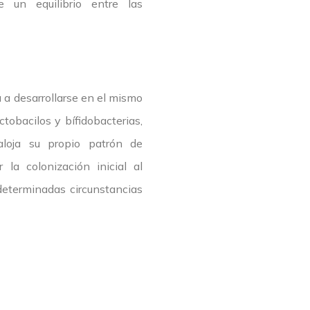
 un equilibrio entre las
a a desarrollarse en el mismo
tobacilos y bífidobacterias,
aloja su propio patrón de
la colonización inicial al
 determinadas circunstancias