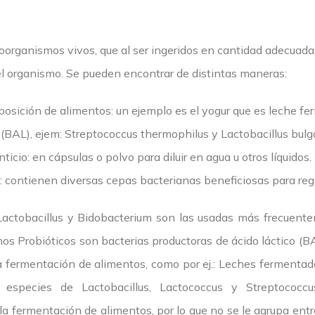
rganismos vivos, que al ser ingeridos en cantidad adecuada,
el organismo. Se pueden encontrar de distintas maneras:
osición de alimentos: un ejemplo es el yogur que es leche f
 (BAL), ejem: Streptococcus thermophilus y Lactobacillus bulga
io: en cápsulas o polvo para diluir en agua u otros líquidos.
contienen diversas cepas bacterianas beneficiosas para regene
Lactobacillus y Bidobacterium son las usadas más frecuent
s Probióticos son bacterias productoras de ácido láctico (BA
 la fermentación de alimentos, como por ej.: Leches fermentad
s especies de Lactobacillus, Lactococcus y Streptococcu
la fermentación de alimentos, por lo que no se le agrupa entr