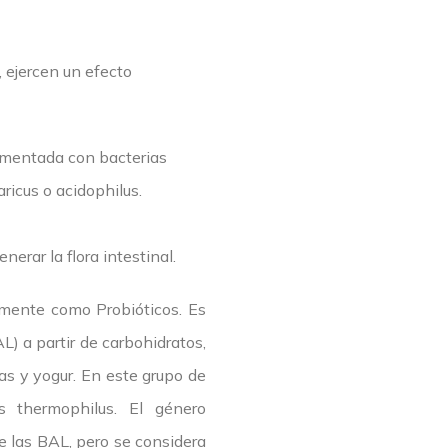
 ejercen un efecto
ermentada con bacterias
ricus o acidophilus.
rar la flora intestinal.
emente como Probióticos. Es
L) a partir de carbohidratos,
as y yogur. En este grupo de
s thermophilus. El género
e las BAL, pero se considera