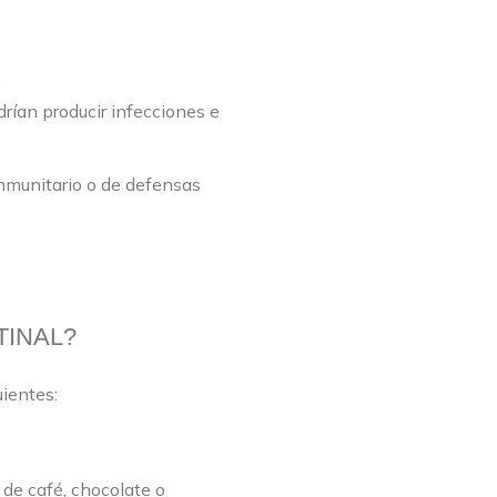
.
drían producir infecciones e
inmunitario o de defensas
TINAL?
uientes:
 de café, chocolate o