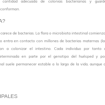
 cantidad adecuada de colonias bacterianas y guarde
a conforman.
A?
 carece de bacterias. La flora o microbiota intestinal comienz
o entra en contacto con millones de bacterias maternas (lac
an a colonizar el intestino. Cada individuo por tanto 
eterminada en parte por el genotipo del huésped y por 
inal suele permanecer estable a lo largo de la vida, aunque
IPALES