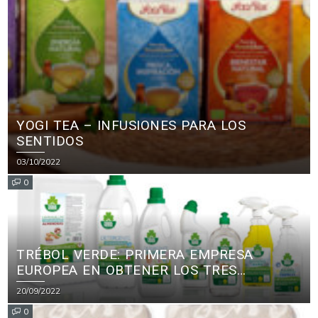
YOGI TEA – INFUSIONES PARA LOS
SENTIDOS
03/10/2022
0
TRÉBOL VERDE: PRIMERA EMPRESA
EUROPEA EN OBTENER LOS TRES
PRINCIPALES CERTIFICADOS ECOLÓGICOS
20/09/2022
PARA PRODUCTOS DE LIMPIEZA
0