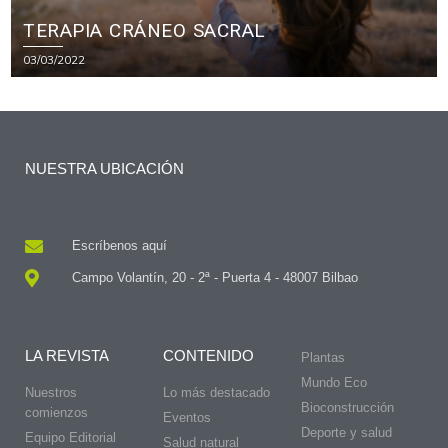
TERAPIA CRÁNEO SACRAL
03/03/2022
NUESTRA UBICACIÓN
Escríbenos aquí
Campo Volantín, 20 - 2ª - Puerta 4 - 48007 Bilbao
LA REVISTA
CONTENIDO
Plantas
Mundo Eco
Nuestros
Lo más destacado
Bioconstrucción
comienzos
Eventos
Deporte y salud
Equipo Editorial
Salud natural