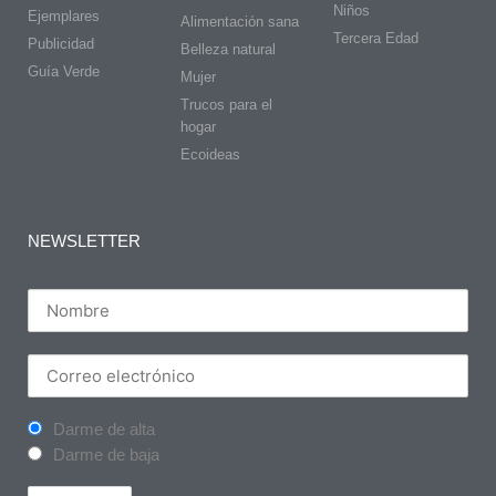
Niños
Ejemplares
Alimentación sana
Tercera Edad
Publicidad
Belleza natural
Guía Verde
Mujer
Trucos para el
hogar
Ecoideas
NEWSLETTER
Darme de alta
Darme de baja