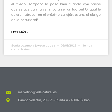
el miedo. Tampoco lo pasa bien cuando oye pasos
que se acercan: ¡a ver si va a ser un ladrón! O igual le
quieren atracar en el próximo callejón: ¡claro, al abrigo
de la oscuridad!…
LEER MÁS »
Sonia Lozano y Joxean Lopez
05/09/2018
No hay
comentarios
marketing@vida-natural.es
Campo Volantín, 20 - 2ª - Puerta 4 - 48007 Bilbao