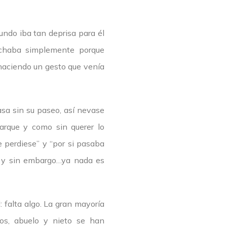
undo iba tan deprisa para él
anchaba simplemente porque
o haciendo un gesto que venía
asa sin su paseo, así nevase
arque y como sin querer lo
 perdiese” y “por si pasaba
a y sin embargo…ya nada es
: falta algo. La gran mayoría
os, abuelo y nieto se han