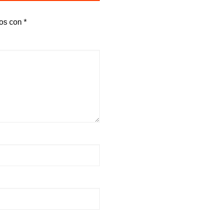
dos con
*