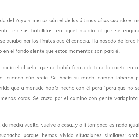
erdo del Yayo y menos aún el de los últimos años cuando el m
mente, en sus batallitas, en aquel mundo al que se eng
 se guiaba por los límites que él conocía. Ha pasado de larg
ero en el fondo siente que estos momentos son para él.
hacía el abuelo –que no había forma de tenerlo quieto en c
- cuando aún regía. Se hacía su ronda: campo-taberna-p
rido que a menudo había hecho con él para “para que no se
e menos caras. Se cruza por el camino con gente variopint
, da media vuelta, vuelve a casa…y allí tampoco es nada igual
chacho porque hemos vivido situaciones similares: amb