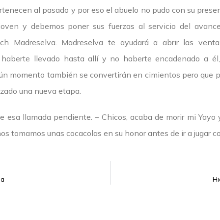
tenecen al pasado y por eso el abuelo no pudo con su presen
oven y debemos poner sus fuerzas al servicio del avance
ch Madreselva. Madreselva te ayudará a abrir las venta
 haberte llevado hasta allí y no haberte encadenado a é
ún momento también se convertirán en cimientos pero que po
zado una nueva etapa.
ce esa llamada pendiente. – Chicos, acaba de morir mi Yayo 
nos tomamos unas cocacolas en su honor antes de ir a jugar co
na
Hi