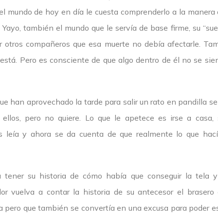
el mundo de hoy en día le cuesta comprenderlo a la manera 
Yayo, también el mundo que le servía de base firme, su “suel
r otros compañeros que esa muerte no debía afectarle. Ta
 está. Pero es consciente de que algo dentro de él no se sie
 han aprovechado la tarde para salir un rato en pandilla se c
ellos, pero no quiere. Lo que le apetece es irse a casa,
s leía y ahora se da cuenta de que realmente lo que hacía
a tener su historia de cómo había que conseguir la tela 
ador vuelva a contar la historia de su antecesor el brasero
la pero que también se convertía en una excusa para poder es