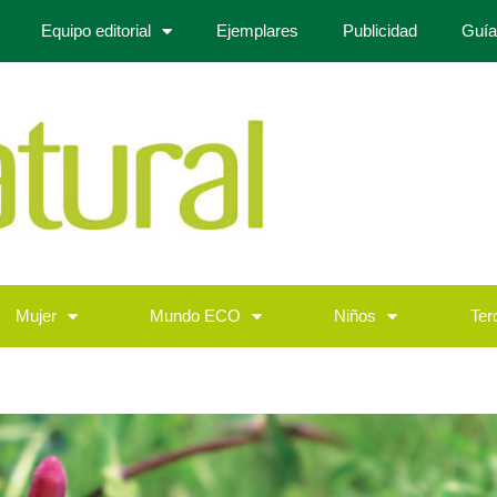
Equipo editorial
Ejemplares
Publicidad
Guía
Mujer
Mundo ECO
Niños
Ter