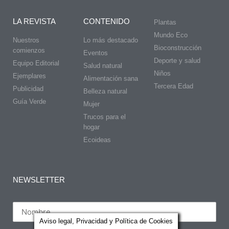
LA REVISTA
CONTENIDO
Plantas
Mundo Eco
Nuestros
Lo más destacado
Bioconstrucción
comienzos
Eventos
Deporte y salud
Equipo Editorial
Salud natural
Niños
Ejemplares
Alimentación sana
Tercera Edad
Publicidad
Belleza natural
Guía Verde
Mujer
Trucos para el
hogar
Ecoideas
NEWSLETTER
Aviso legal, Privacidad y Política de Cookies