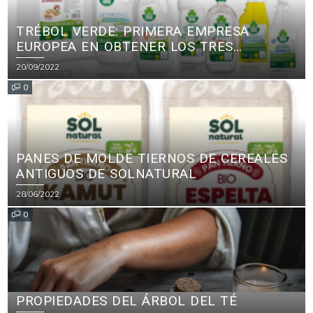
TRÉBOL VERDE: PRIMERA EMPRESA
EUROPEA EN OBTENER LOS TRES
PRINCIPALES CERTIFICADOS ECOLÓGICOS
20/09/2022
PARA PRODUCTOS DE LIMPIEZA
0
PANES DE MOLDE TIERNOS DE CEREALES
ANTIGUOS DE SOLNATURAL
28/06/2022
0
PROPIEDADES DEL ÁRBOL DEL TÉ