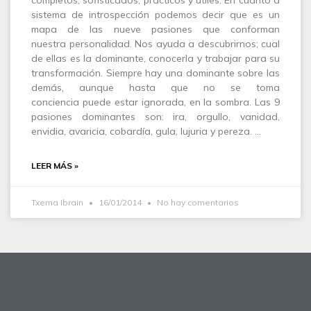
completos, sofisticados, prácticos y útiles. En cuanto a
sistema de introspección podemos decir que es un
mapa de las nueve pasiones que conforman
nuestra personalidad. Nos ayuda a descubrirnos; cual
de ellas es la dominante, conocerla y trabajar para su
transformación. Siempre hay una dominante sobre las
demás, aunque hasta que no se toma
conciencia puede estar ignorada, en la sombra. Las 9
pasiones dominantes son: ira, orgullo, vanidad,
envidia, avaricia, cobardía, gula, lujuria y pereza. …
LEER MÁS »
Txema Ibrain
16/01/2014
No hay comentarios