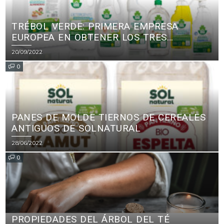
TRÉBOL VERDE: PRIMERA EMPRESA
EUROPEA EN OBTENER LOS TRES
PRINCIPALES CERTIFICADOS ECOLÓGICOS
20/09/2022
PARA PRODUCTOS DE LIMPIEZA
0
PANES DE MOLDE TIERNOS DE CEREALES
ANTIGUOS DE SOLNATURAL
28/06/2022
0
PROPIEDADES DEL ÁRBOL DEL TÉ