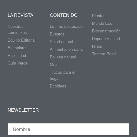
LA REVISTA
CONTENIDO
Plantas
Mundo Eco
Nuestros
Lo más destacado
Bioconstrucción
comienzos
Eventos
Deporte y salud
Equipo Editorial
Salud natural
Niños
Ejemplares
Alimentación sana
Tercera Edad
Publicidad
Belleza natural
Guía Verde
Mujer
Trucos para el
hogar
Ecoideas
NEWSLETTER