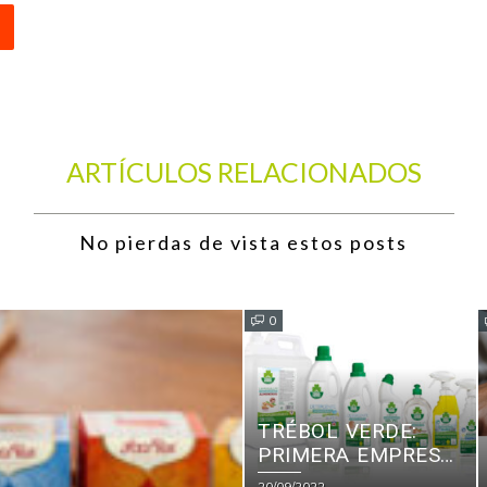
ARTÍCULOS RELACIONADOS
No pierdas de vista estos posts
0
TRÉBOL VERDE:
PRIMERA EMPRESA
EUROPEA EN
20/09/2022