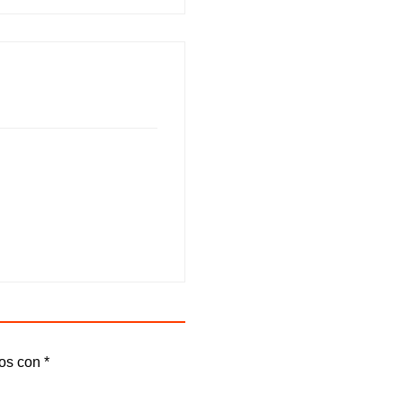
dos con
*