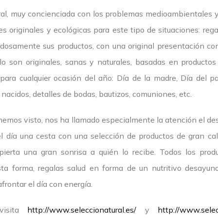
al, muy concienciada con los problemas medioambientales y
es originales y ecológicas para este tipo de situaciones: rega
adosamente sus productos, con una original presentación con
lo son originales, sanas y naturales, basadas en productos
 para cualquier ocasión del año: Día de la madre, Día del p
 nacidos, detalles de bodas, bautizos, comuniones, etc.
 hemos visto, nos ha llamado especialmente la atención el des
l día una cesta con una selección de productos de gran ca
ierta una gran sonrisa a quién lo recibe. Todos los prod
esta forma, regalas salud en forma de un nutritivo desayu
frontar el día con energía.
visita
http://www.seleccionatural.es/
y
http://www.selec