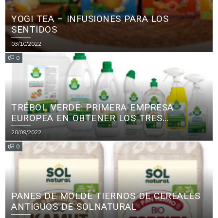
YOGI TEA – INFUSIONES PARA LOS
SENTIDOS
03/10/2022
0
TRÉBOL VERDE: PRIMERA EMPRESA
EUROPEA EN OBTENER LOS TRES
PRINCIPALES CERTIFICADOS ECOLÓGICOS
20/09/2022
PARA PRODUCTOS DE LIMPIEZA
0
PANES DE MOLDE TIERNOS DE CEREALES
ANTIGUOS DE SOLNATURAL