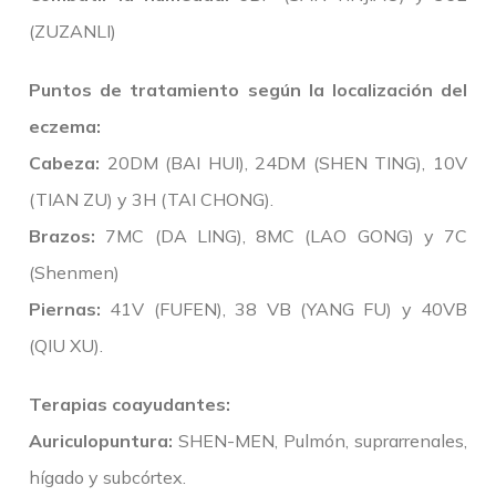
(ZUZANLI)
Puntos de tratamiento según la localización del
eczema:
Cabeza:
20DM (BAI HUI), 24DM (SHEN TING), 10V
(TIAN ZU) y 3H (TAI CHONG).
Brazos:
7MC (DA LING), 8MC (LAO GONG) y 7C
(Shenmen)
Piernas:
41V (FUFEN), 38 VB (YANG FU) y 40VB
(QIU XU).
Terapias coayudantes:
Auriculopuntura:
SHEN-MEN, Pulmón, suprarrenales,
hígado y subcórtex.