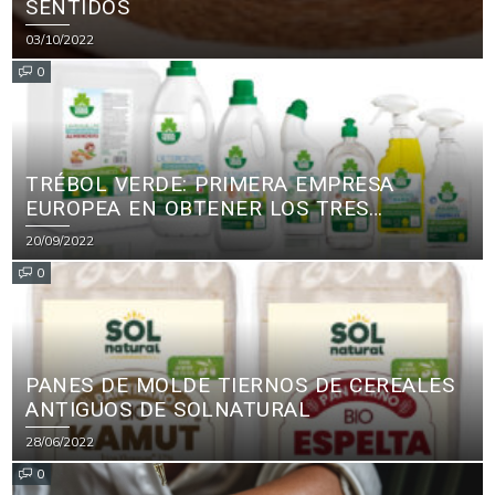
SENTIDOS
03/10/2022
0
TRÉBOL VERDE: PRIMERA EMPRESA
EUROPEA EN OBTENER LOS TRES
PRINCIPALES CERTIFICADOS ECOLÓGICOS
20/09/2022
PARA PRODUCTOS DE LIMPIEZA
0
PANES DE MOLDE TIERNOS DE CEREALES
ANTIGUOS DE SOLNATURAL
28/06/2022
0