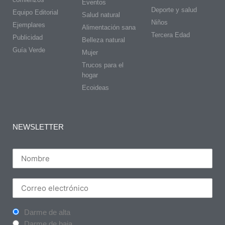
Eventos
Deporte y salud
Equipo Editorial
Salud natural
Niños
Ejemplares
Alimentación sana
Tercera Edad
Publicidad
Belleza natural
Guía Verde
Mujer
Trucos para el
hogar
Ecoideas
NEWSLETTER
Darme de alta
Darme de baja