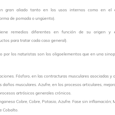
 un gran aliado tanto en los usos internos como en el 
 forma de pomada o ungüento).
tiene remedios diferentes en función de su origen y e
ctos para tratar cada caso general).
o por los naturistas son los oligoelementos que en una sino
ciones. Fósforo, en las contracturas musculares asociadas y 
s daños musculares. Azufre, en los procesos articulares, mej
rocesos artrósicos generales crónicos.
ganeso Cobre, Cobre, Potasio, Azufre. Fase sin inflamación;
 Cobalto.