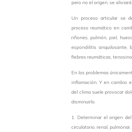
pero no el origen, se aliviar
Un proceso articular se de
proceso reumático en cambi
riñones, pulmón, piel, hues
espondilitis anquilosante, b
fiebres reumáticas, tenosinovi
En los problemas únicamente 
inflamación. Y en cambio el 
del clima suele provocar dol
disminuirlo.
1. Determinar el origen del 
circulatorio, renal, pulmonar,