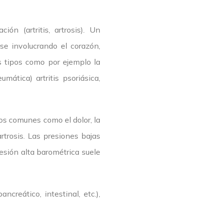
ón (artritis, artrosis). Un
se involucrando el corazón,
es tipos como por ejemplo la
umática) artritis psoriásica,
tos comunes como el dolor, la
artrosis. Las presiones bajas
resión alta barométrica suele
ncreático, intestinal, etc.),