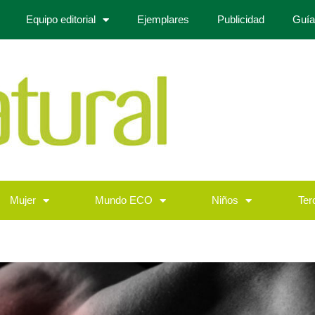
Equipo editorial
Ejemplares
Publicidad
Guía
Mujer
Mundo ECO
Niños
Ter