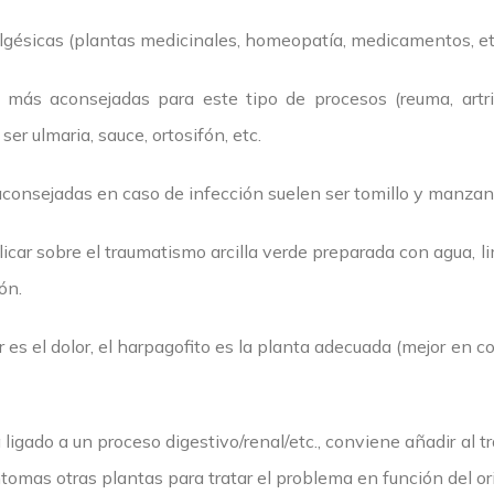
algésicas (plantas medicinales, homeopatía, medicamentos, etc
más aconsejadas para este tipo de procesos (reuma, artritis,
ser ulmaria, sauce, ortosifón, etc.
aconsejadas en caso de infección suelen ser tomillo y manzani
licar sobre el traumatismo arcilla verde preparada con agua, l
ón.
r es el dolor, el harpagofito es la planta adecuada (mejor en 
a ligado a un proceso digestivo/renal/etc., conviene añadir al 
íntomas otras plantas para tratar el problema en función del or