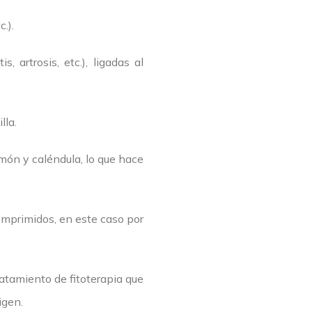
.).
 artrosis, etc.), ligadas al
lla.
imón y caléndula, lo que hace
comprimidos, en este caso por
tratamiento de fitoterapia que
igen.