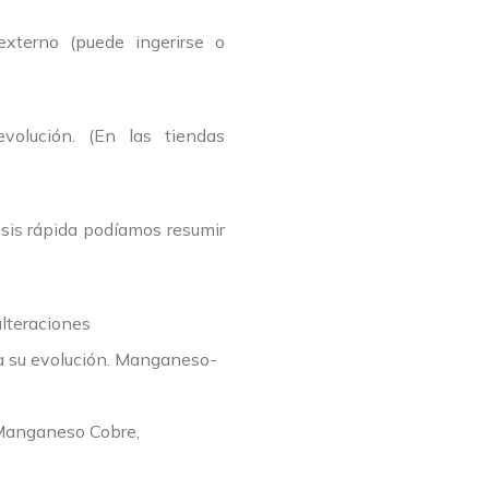
externo (puede ingerirse o
volución. (En las tiendas
psis rápida podíamos resumir
alteraciones
ora su evolución. Manganeso-
 Manganeso Cobre,