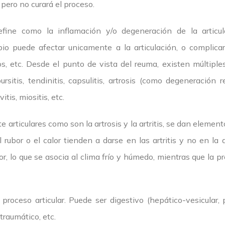
á pero no curará el proceso.
fine como la inflamación y/o degeneración de la articulaci
o puede afectar unicamente a la articulación, o complicar
os, etc. Desde el punto de vista del reuma, existen múltipl
ursitis, tendinitis, capsulitis, artrosis (como degeneración re
tis, miositis, etc.
articulares como son la artrosis y la artritis, se dan elemen
rubor o el calor tienden a darse en las artritis y no en la 
or, lo que se asocia al clima frío y húmedo, mientras que la p
proceso articular. Puede ser digestivo (hepático-vesicular, pa
 traumático, etc.