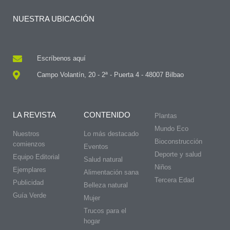
NUESTRA UBICACIÓN
Escríbenos aquí
Campo Volantín, 20 - 2ª - Puerta 4 - 48007 Bilbao
LA REVISTA
CONTENIDO
Plantas
Mundo Eco
Nuestros
Lo más destacado
Bioconstrucción
comienzos
Eventos
Deporte y salud
Equipo Editorial
Salud natural
Niños
Ejemplares
Alimentación sana
Tercera Edad
Publicidad
Belleza natural
Guía Verde
Mujer
Trucos para el
hogar