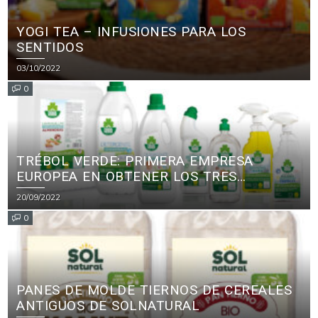
YOGI TEA – INFUSIONES PARA LOS
SENTIDOS
03/10/2022
0
TRÉBOL VERDE: PRIMERA EMPRESA
EUROPEA EN OBTENER LOS TRES
PRINCIPALES CERTIFICADOS ECOLÓGICOS
20/09/2022
PARA PRODUCTOS DE LIMPIEZA
0
PANES DE MOLDE TIERNOS DE CEREALES
ANTIGUOS DE SOLNATURAL