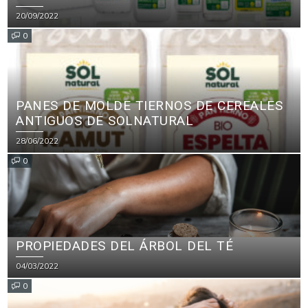
PRINCIPALES CERTIFICADOS ECOLÓGICOS
20/09/2022
PARA PRODUCTOS DE LIMPIEZA
0
PANES DE MOLDE TIERNOS DE CEREALES
ANTIGUOS DE SOLNATURAL
28/06/2022
0
PROPIEDADES DEL ÁRBOL DEL TÉ
04/03/2022
0