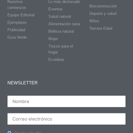
Nuestros
Lo más destacado
Bioconstrucción
comienzos
Eventos
Deporte y salud
Equipo Editorial
Salud natural
Niños
Ejemplares
Alimentación sana
Tercera Edad
Publicidad
Belleza natural
Guía Verde
Mujer
Trucos para el
hogar
Ecoideas
NEWSLETTER