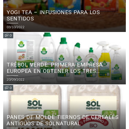
YOGI TEA – INFUSIONES PARA LOS
SENTIDOS
03/10/2022
0
TRÉBOL VERDE: PRIMERA EMPRESA
EUROPEA EN OBTENER LOS TRES
PRINCIPALES CERTIFICADOS ECOLÓGICOS
20/09/2022
PARA PRODUCTOS DE LIMPIEZA
0
PANES DE MOLDE TIERNOS DE CEREALES
ANTIGUOS DE SOLNATURAL