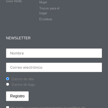
Guía Verde
Mujer
Trucos para el
hogar
Ecoideas
NEWSLETTER
Darme de alta
Darme de baja
He leído y acepto el
aviso legal y la política de