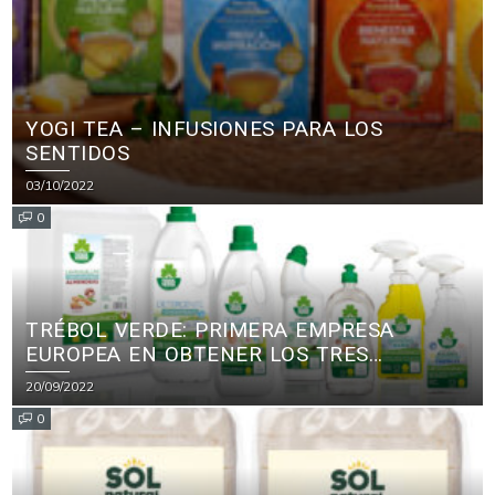
YOGI TEA – INFUSIONES PARA LOS
SENTIDOS
03/10/2022
0
TRÉBOL VERDE: PRIMERA EMPRESA
EUROPEA EN OBTENER LOS TRES
PRINCIPALES CERTIFICADOS ECOLÓGICOS
20/09/2022
PARA PRODUCTOS DE LIMPIEZA
0