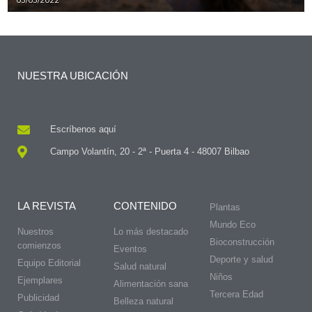
NUESTRA UBICACIÓN
Escríbenos aquí
Campo Volantín, 20 - 2ª - Puerta 4 - 48007 Bilbao
LA REVISTA
CONTENIDO
Plantas
Mundo Eco
Nuestros
Lo más destacado
Bioconstrucción
comienzos
Eventos
Deporte y salud
Equipo Editorial
Salud natural
Niños
Ejemplares
Alimentación sana
Tercera Edad
Publicidad
Belleza natural