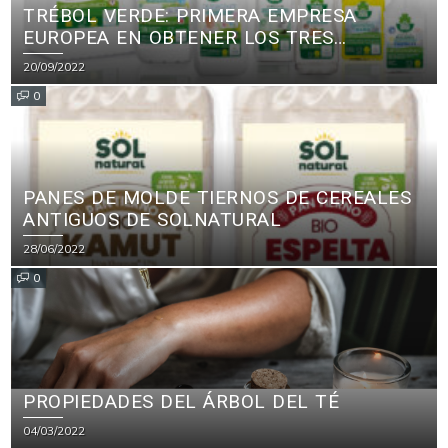
TRÉBOL VERDE: PRIMERA EMPRESA
EUROPEA EN OBTENER LOS TRES
PRINCIPALES CERTIFICADOS ECOLÓGICOS
20/09/2022
PARA PRODUCTOS DE LIMPIEZA
0
PANES DE MOLDE TIERNOS DE CEREALES
ANTIGUOS DE SOLNATURAL
28/06/2022
0
PROPIEDADES DEL ÁRBOL DEL TÉ
04/03/2022