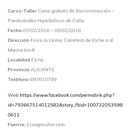
Curso-Taller
Curso gratuito de Bioconstrucción –
Paraboloides Hiperbólicos de Caña
Fecha
05/02/2016 – 09/02/2016
Dirección
Finca la Lloma. Carretera de Elche a al
Marina km.8
Localidad
Elche
Provincia
ALICANTE
Teléfono
697610799
Web
https://www.facebook.com/permalink.php?
id=793667514012582&story_fbid=100732053598
0611
Fuente:
Ecoagricultor.com