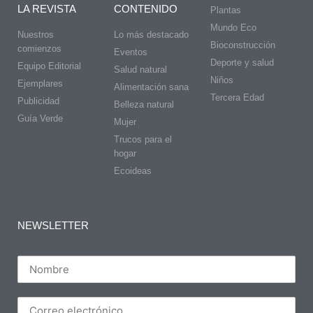
LA REVISTA
CONTENIDO
Plantas
Mundo Eco
Nuestros
Lo más destacado
Bioconstrucción
comienzos
Eventos
Deporte y salud
Equipo Editorial
Salud natural
Niños
Ejemplares
Alimentación sana
Tercera Edad
Publicidad
Belleza natural
Guía Verde
Mujer
Trucos para el
hogar
Ecoideas
NEWSLETTER