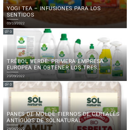
YOGI TEA – INFUSIONES PARA LOS
SENTIDOS
03/10/2022
0
TRÉBOL VERDE: PRIMERA EMPRESA
EUROPEA EN OBTENER LOS TRES
PRINCIPALES CERTIFICADOS ECOLÓGICOS
20/09/2022
PARA PRODUCTOS DE LIMPIEZA
0
PANES DE MOLDE TIERNOS DE CEREALES
ANTIGUOS DE SOLNATURAL
28/06/2022