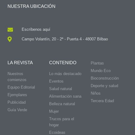
NUESTRA UBICACIÓN
Escríbenos aquí
Campo Volantín, 20 - 2ª - Puerta 4 - 48007 Bilbao
LA REVISTA
CONTENIDO
Plantas
Mundo Eco
Nuestros
Lo más destacado
Bioconstrucción
comienzos
Eventos
Deporte y salud
Equipo Editorial
Salud natural
Niños
Ejemplares
Alimentación sana
Tercera Edad
Publicidad
Belleza natural
Guía Verde
Mujer
Trucos para el
hogar
Ecoideas