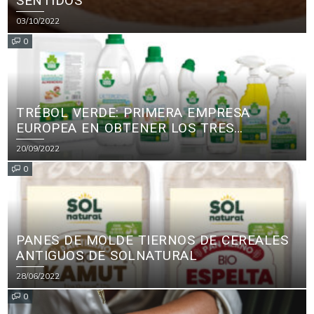
SENTIDOS
03/10/2022
0
TRÉBOL VERDE: PRIMERA EMPRESA
EUROPEA EN OBTENER LOS TRES
PRINCIPALES CERTIFICADOS ECOLÓGICOS
20/09/2022
PARA PRODUCTOS DE LIMPIEZA
0
PANES DE MOLDE TIERNOS DE CEREALES
ANTIGUOS DE SOLNATURAL
28/06/2022
0