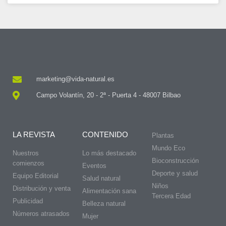
marketing@vida-natural.es
Campo Volantín, 20 - 2ª - Puerta 4 - 48007 Bilbao
LA REVISTA
CONTENIDO
Plantas
Mundo Eco
Nuestros
Lo más destacado
Bioconstrucción
comienzos
Eventos
Deporte y salud
Equipo Editorial
Salud natural
Niños
Distribución y venta
Alimentación sana
Tercera Edad
Publicidad
Belleza natural
Números atrasados
Mujer