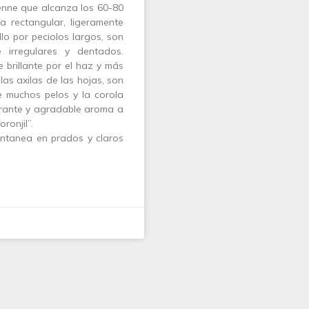
enne que alcanza los 60-80
a rectangular, ligeramente
llo por peciolos largos, son
irregulares y dentados.
brillante por el haz y más
las axilas de las hojas, son
e muchos pelos y la corola
trante y agradable aroma a
ronjil”.
ntanea en prados y claros