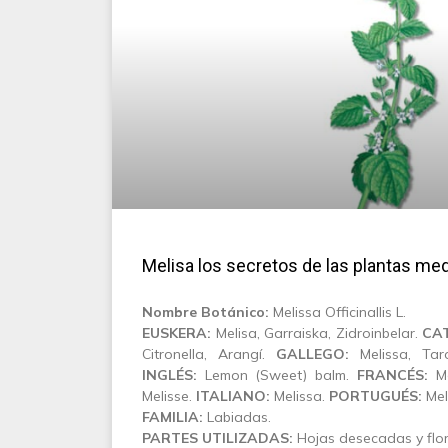
Melisa los secretos de las plantas med
N
ombre Botánico:
Melissa Officinallis L.
EUSKERA:
Melisa, Garraiska, Zidroinbelar.
CA
Citronella, Arangí.
GALLEGO:
Melissa, Taro
INGLÉS:
Lemon (Sweet) balm.
FRANCÉS:
Mé
Melisse.
ITALIANO:
Melissa.
PORTUGUÉS:
Meli
FAMILIA:
Labiadas.
PARTES UTILIZADAS:
Hojas desecadas y flo