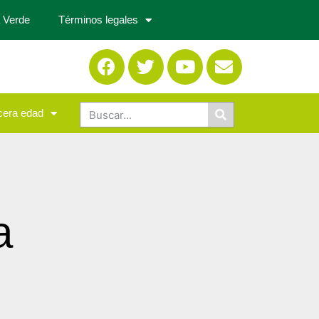
 Verde
Términos legales
cera edad
a