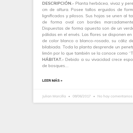
DESCRIPCIÓN.-
Planta herbácea, vivaz y per
cm de altura. Posee tallos erguidos de form
lignificados y pilosos. Sus hojas se unen al ta
de forma oval con bordes marcadamente 
Dispuestas de forma opuesta son de un verde 
pálidas en el envés. Las flores se disponen en 
de color blanco o blanco-rosado, su cáliz d
bilabiada. Toda la planta desprende un pene
limón por lo que también se la conoce como “To
HÁBITAT.-
Debido a su vivacidad crece espo
de bosques.…
LEER MÁS »
Julian Marcilla
08/06/2017
No hay comentarios