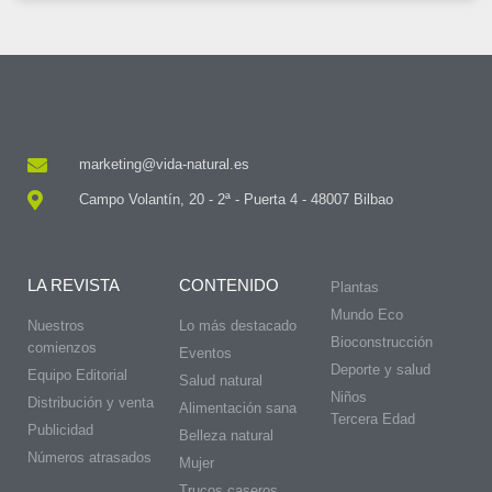
marketing@vida-natural.es
Campo Volantín, 20 - 2ª - Puerta 4 - 48007 Bilbao
LA REVISTA
CONTENIDO
Plantas
Mundo Eco
Nuestros
Lo más destacado
Bioconstrucción
comienzos
Eventos
Deporte y salud
Equipo Editorial
Salud natural
Niños
Distribución y venta
Alimentación sana
Tercera Edad
Publicidad
Belleza natural
Números atrasados
Mujer
Trucos caseros