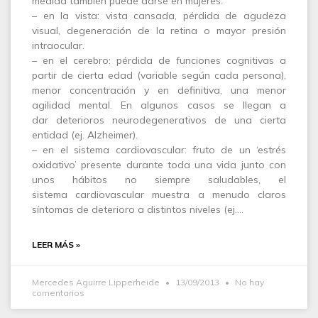
medida también puede darse en mujeres.
– en la vista: vista cansada, pérdida de agudeza
visual, degeneración de la retina o mayor presión
intraocular.
– en el cerebro: pérdida de funciones cognitivas a
partir de cierta edad (variable según cada persona),
menor concentración y en definitiva, una menor
agilidad mental. En algunos casos se llegan a
dar deterioros neurodegenerativos de una cierta
entidad (ej. Alzheimer).
– en el sistema cardiovascular: fruto de un ‘estrés
oxidativo’ presente durante toda una vida junto con
unos hábitos no siempre saludables, el
sistema cardiovascular muestra a menudo claros
síntomas de deterioro a distintos niveles (ej.…
LEER MÁS »
Mercedes Aguirre Lipperheide
13/09/2013
No hay
comentarios