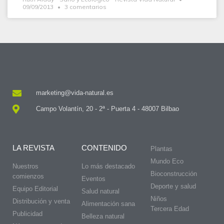
09/09/2013
3 comentarios
marketing@vida-natural.es
Campo Volantín, 20 - 2ª - Puerta 4 - 48007 Bilbao
LA REVISTA
CONTENIDO
Plantas
Mundo Eco
Nuestros
Lo más destacado
Bioconstrucción
comienzos
Eventos
Deporte y salud
Equipo Editorial
Salud natural
Niños
Distribución y venta
Alimentación sana
Tercera Edad
Publicidad
Belleza natural