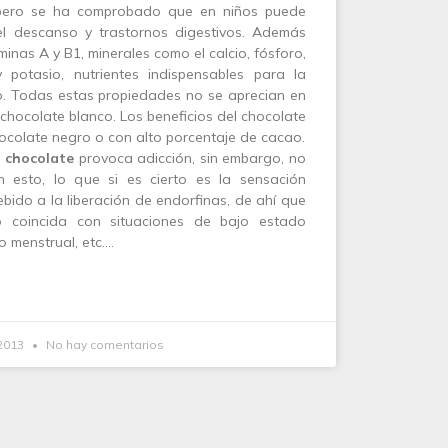
 pero se ha comprobado que en niños puede
l descanso y trastornos digestivos. Además
minas A y B1, minerales como el calcio, fósforo,
 potasio, nutrientes indispensables para la
o. Todas estas propiedades no se aprecian en
 chocolate blanco. Los beneficios del chocolate
hocolate negro o con alto porcentaje de cacao.
l chocolate
provoca adicción, sin embargo, no
 esto, lo que si es cierto es la sensación
bido a la liberación de endorfinas, de ahí que
 coincida con situaciones de bajo estado
o menstrual, etc.…
2013
No hay comentarios