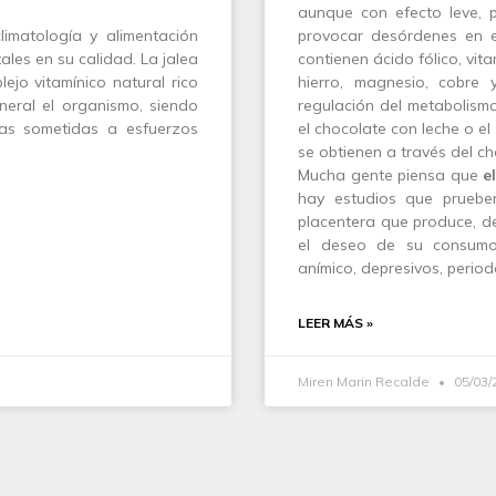
aunque con efecto leve,
imatología y alimentación
provocar desórdenes en e
les en su calidad. La jalea
contienen ácido fólico, vita
jo vitamínico natural rico
hierro, magnesio, cobre y
neral el organismo, siendo
regulación del metabolism
as sometidas a esfuerzos
el chocolate con leche o el
se obtienen a través del c
Mucha gente piensa que
e
hay estudios que prueben
placentera que produce, de
el deseo de su consumo
anímico, depresivos, period
LEER MÁS »
Miren Marin Recalde
05/03/