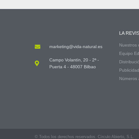
LA REVI
Nuestros
marketing@vida-natural.es
Equipo Edi
Campo Volantín, 20 - 2ª -
Distribuci
Puerta 4 - 48007 Bilbao
Publicida
Números 
© Todos los derechos reservados. Círculo Abierto, S.L.