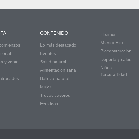
STA
CONTENIDO
Plantas
Mundo Eco
 comienzos
Lo más destacado
Bioconstrucción
torial
Eventos
Deporte y salud
ón y venta
Salud natural
Niños
d
Alimentación sana
Tercera Edad
atrasados
Belleza natural
Mujer
Trucos caseros
Ecoideas