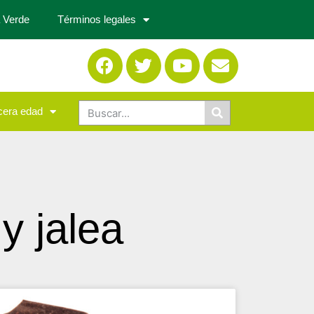
 Verde
Términos legales
cera edad
y jalea