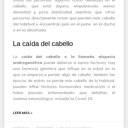
todas las personas: algunos notan debilidad en el
cabello, que está áspero, empobrecido, menor
densidad y poca elasticidad, mientras que otras
personas directamente notan que pierden más cabello
del habitual y encuentran pelo en el peine, en la ducha
o en la almohada.
La caída del cabello
La
caída del cabello o la llamada alopecia
androgenética
puede deberse a varios factores: hay
una herencia genética que influye en la edad en la
que se empieza a perder algo de cabello, también las
épocas de estrés se pierde más cabello de lo habitual,
pueden influir factores hormonales, medicación o el
haber pasado enfermedades que debilitan el
sistema inmunológico, incluida la Covid-19.…
LEER MÁS »
Marketing
16/10/2020
No hay comentarios