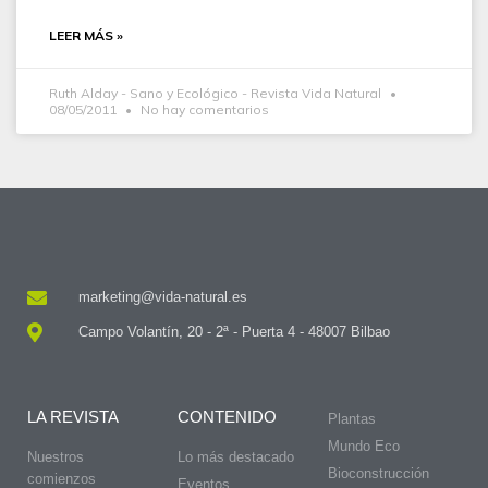
LEER MÁS »
Ruth Alday - Sano y Ecológico - Revista Vida Natural
08/05/2011
No hay comentarios
marketing@vida-natural.es
Campo Volantín, 20 - 2ª - Puerta 4 - 48007 Bilbao
LA REVISTA
CONTENIDO
Plantas
Mundo Eco
Nuestros
Lo más destacado
Bioconstrucción
comienzos
Eventos