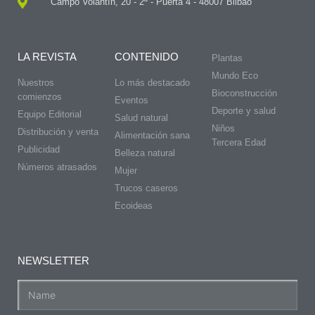
Campo Volantín, 20 - 2ª - Puerta 4 - 48007 Bilbao
LA REVISTA
CONTENIDO
Plantas
Mundo Eco
Nuestros
Lo más destacado
Bioconstrucción
comienzos
Eventos
Deporte y salud
Equipo Editorial
Salud natural
Niños
Distribución y venta
Alimentación sana
Tercera Edad
Publicidad
Belleza natural
Números atrasados
Mujer
Trucos caseros
Ecoideas
NEWSLETTER