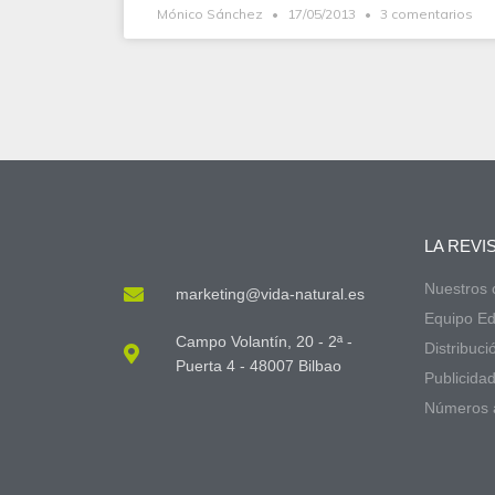
Mónico Sánchez
17/05/2013
3 comentarios
LA REVI
Nuestros
marketing@vida-natural.es
Equipo Edi
Campo Volantín, 20 - 2ª -
Distribuci
Puerta 4 - 48007 Bilbao
Publicida
Números 