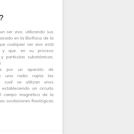
?
n ser vivo, utilizando sus
asado en la Biofísica de la
ue cualquier ser vivo está
s y que, en su proceso
 y partículas subatómicas,
r.
das por un aparato de
ue una radio capta las
o cual se utilizan unos
 estableciendo un circuito
 el campo magnético de la
as oscilaciones fisiológicas