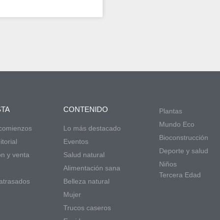
STA
CONTENIDO
Plantas
Mundo Eco
 comienzos
Lo más destacado
Bioconstrucción
torial
Eventos
Deporte y salud
ón y venta
Salud natural
Niños
d
Alimentación sana
Tercera Edad
atrasados
Belleza natural
Mujer
Trucos caseros