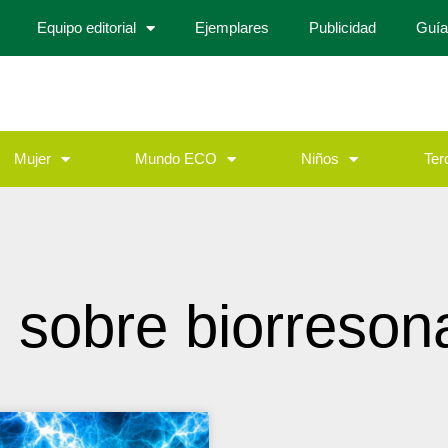
Equipo editorial
Ejemplares
Publicidad
Guía
Mujer
Mundo ECO
Niños
Ter
 sobre biorreson