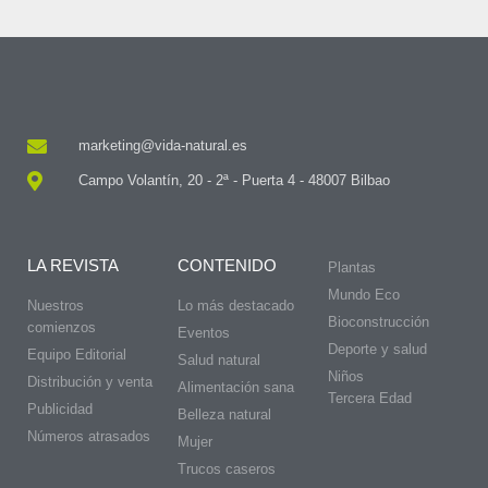
marketing@vida-natural.es
Campo Volantín, 20 - 2ª - Puerta 4 - 48007 Bilbao
LA REVISTA
CONTENIDO
Plantas
Mundo Eco
Nuestros
Lo más destacado
Bioconstrucción
comienzos
Eventos
Deporte y salud
Equipo Editorial
Salud natural
Niños
Distribución y venta
Alimentación sana
Tercera Edad
Publicidad
Belleza natural
Números atrasados
Mujer
Trucos caseros