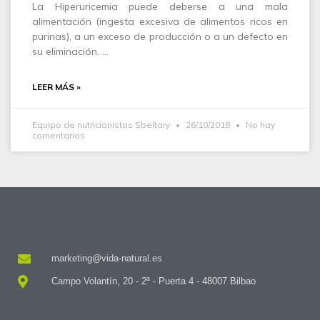
La Hiperuricemia puede deberse a una mala
alimentación (ingesta excesiva de alimentos ricos en
purinas), a un exceso de producción o a un defecto en
su eliminación. …
LEER MÁS »
Equipo de nutricionistas Sbeltary
26/10/2018
No hay
comentarios
marketing@vida-natural.es
Campo Volantín, 20 - 2ª - Puerta 4 - 48007 Bilbao