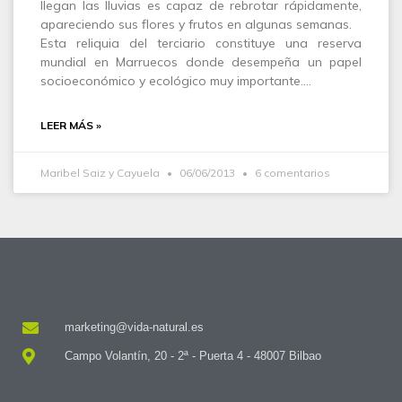
llegan las lluvias es capaz de rebrotar rápidamente,
apareciendo sus flores y frutos en algunas semanas.
Esta reliquia del terciario constituye una reserva
mundial en Marruecos donde desempeña un papel
socioeconómico y ecológico muy importante.…
LEER MÁS »
Maribel Saiz y Cayuela
06/06/2013
6 comentarios
marketing@vida-natural.es
Campo Volantín, 20 - 2ª - Puerta 4 - 48007 Bilbao