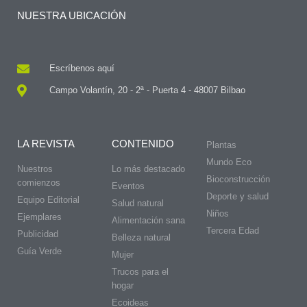
NUESTRA UBICACIÓN
Escríbenos aquí
Campo Volantín, 20 - 2ª - Puerta 4 - 48007 Bilbao
LA REVISTA
CONTENIDO
Plantas
Mundo Eco
Nuestros
Lo más destacado
Bioconstrucción
comienzos
Eventos
Deporte y salud
Equipo Editorial
Salud natural
Niños
Ejemplares
Alimentación sana
Tercera Edad
Publicidad
Belleza natural
Guía Verde
Mujer
Trucos para el
hogar
Ecoideas