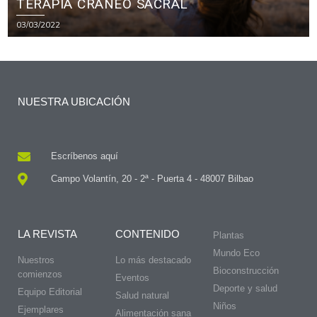
TERAPIA CRÁNEO SACRAL
03/03/2022
NUESTRA UBICACIÓN
Escríbenos aquí
Campo Volantín, 20 - 2ª - Puerta 4 - 48007 Bilbao
LA REVISTA
CONTENIDO
Plantas
Mundo Eco
Nuestros
Lo más destacado
Bioconstrucción
comienzos
Eventos
Deporte y salud
Equipo Editorial
Salud natural
Niños
Ejemplares
Alimentación sana