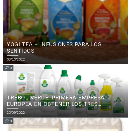
YOGI TEA – INFUSIONES PARA LOS
SENTIDOS
03/10/2022
0
TRÉBOL VERDE: PRIMERA EMPRESA
EUROPEA EN OBTENER LOS TRES
PRINCIPALES CERTIFICADOS ECOLÓGICOS
20/09/2022
PARA PRODUCTOS DE LIMPIEZA
0