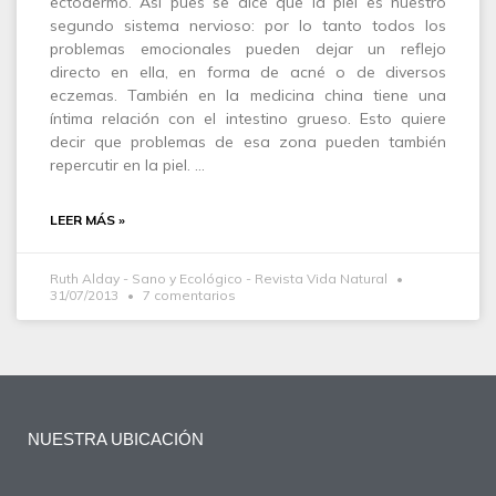
ectodermo. Así pues se dice que la piel es nuestro
segundo sistema nervioso: por lo tanto todos los
problemas emocionales pueden dejar un reflejo
directo en ella, en forma de acné o de diversos
eczemas. También en la medicina china tiene una
íntima relación con el intestino grueso. Esto quiere
decir que problemas de esa zona pueden también
repercutir en la piel. …
LEER MÁS »
Ruth Alday - Sano y Ecológico - Revista Vida Natural
31/07/2013
7 comentarios
NUESTRA UBICACIÓN