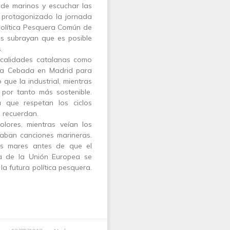
 de marinos y escuchar las
 protagonizado la jornada
Política Pesquera Común de
as subrayan que es posible
.
ocalidades catalanas como
la Cebada en Madrid para
que la industrial, mientras
por tanto más sostenible.
 que respetan los ciclos
, recuerdan.
ores, mientras veían los
aban canciones marineras.
los mares antes de que el
ra de la Unión Europea se
a futura política pesquera.