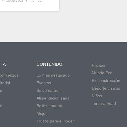
l
13/05/2013
No hay
STA
CONTENIDO
Plantas
Mundo Eco
 comienzos
Lo más destacado
Bioconstrucción
torial
Eventos
Deporte y salud
s
Salud natural
Niños
d
Alimentación sana
Tercera Edad
de
Belleza natural
Mujer
Trucos para el hogar