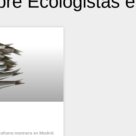
bre Ecologistas e
mañana marinera en Madrid.