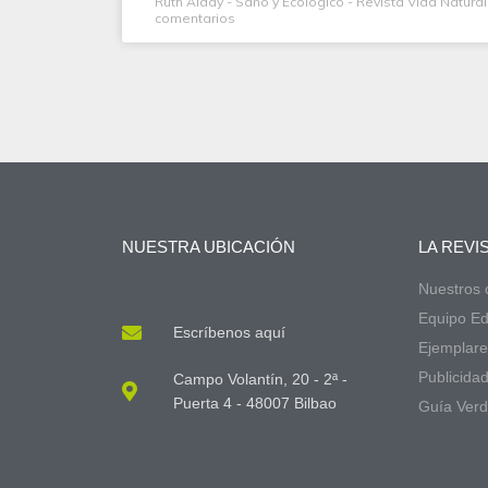
Ruth Alday - Sano y Ecológico - Revista Vida Natura
comentarios
NUESTRA UBICACIÓN
LA REVI
Nuestros
Equipo Edi
Escríbenos aquí
Ejemplare
Publicida
Campo Volantín, 20 - 2ª -
Puerta 4 - 48007 Bilbao
Guía Ver