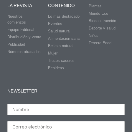
LA REVISTA
CONTENIDO
Plantas
Mundo Eco
Nuestros
Lo más destacado
Bioconstrucción
comienzos
Eventos
Deporte y salud
Equipo Editorial
Salud natural
Niños
Distribución y venta
Alimentación sana
Tercera Edad
Publicidad
Belleza natural
Números atrasados
Mujer
Trucos caseros
Ecoideas
NEWSLETTER