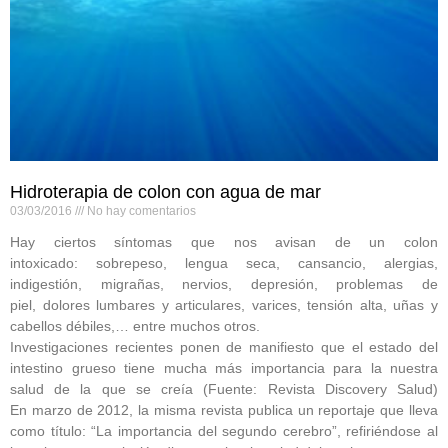
Hidroterapia de colon con agua de mar
03/03/2016
No hay comentarios
Hay ciertos síntomas que nos avisan de un colon
intoxicado: sobrepeso, lengua seca, cansancio, alergias,
indigestión, migrañas, nervios, depresión, problemas de
piel, dolores lumbares y articulares, varices, tensión alta, uñas y
cabellos débiles,… entre muchos otros.
Investigaciones recientes ponen de manifiesto que el estado del
intestino grueso tiene mucha más importancia para la nuestra
salud de la que se creía (Fuente: Revista Discovery Salud)
En marzo de 2012, la misma revista publica un reportaje que lleva
como título: “La importancia del segundo cerebro”, refiriéndose al