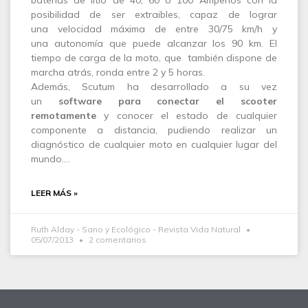
baterías de litio de 40, 60 ó 100 Amperios con la
posibilidad de ser extraibles, capaz de lograr
una velocidad máxima de entre 30/75 km/h y
una autonomía que puede alcanzar los 90 km. El
tiempo de carga de la moto, que también dispone de
marcha atrás, ronda entre 2 y 5 horas.
Además, Scutum ha desarrollado a su vez
un
software para conectar el scooter
remotamente
y conocer el estado de cualquier
componente a distancia, pudiendo realizar un
diagnóstico de cualquier moto en cualquier lugar del
mundo.…
LEER MÁS »
Ruth Alday - Sano y Ecológico - Revista Vida Natural
05/07/2013
2 comentarios