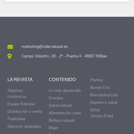
marketing@vida-natural.es
Campo Volantín, 20 - 2ª - Puerta 4 - 48007 Bilbao
LA REVISTA
CONTENIDO
Plantas
Mundo Eco
Nuestros
Lo más destacado
Bioconstrucción
comienzos
Eventos
Deporte y salud
Equipo Editorial
Salud natural
Niños
Distribución y venta
Alimentación sana
Tercera Edad
Publicidad
Belleza natural
Números atrasados
Mujer